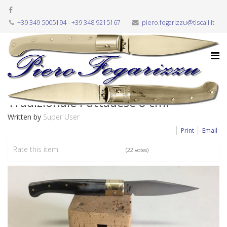
+39 349 5005194 - +39 348 9215167
piero.fogarizzu@tiscali.it
Sabato, 01 Agosto 2020 11:25
Tradizionale Pattadese 8 cm.
Written by
Super User
Print
Email
Rate this item
(22 votes)